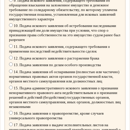
9. Подача искового заявления, содержащего требования об
обращении взыскания на заложенное имущество и денежное
требование по солидарному обязательству, по которому уплачена
государственная пошлина, установленная для исковых заявлений
имущественного характера
10. Подача искового заявления об истребовании наследниками
принадлежащей им доли имущества при условии, что спор о
признании права собственности на это имущество судом ранее был
разрешен
11. Подача искового заявления, содержащего требования о
применении последствий недействительности сделок
12. Подача искового заявления о расторжении брака
13. Подача заявления по делам особого производства
14. Подача заявления об оспаривании (полностью или частично)
нормативных правовых актов органов государственной власти,
органов местного самоуправления или должностных лиц
15. Подача административного искового заявления о признании
ненормативного правового акта недействительным и о признании
решений и действий (бездействия) государственных органов,
органов местного самоуправления, иных органов, должностных лиц
незаконными
16. Подача заявления о правопреемстве, кроме случаев
универсального правопреемства
17. Подача заявления о выдаче исполнительных листов на
принудительное исполнение решений третейского суда, заявлений о