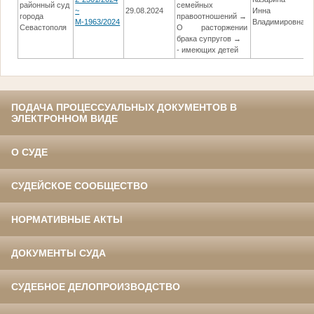
районный суд
семейных
~
29.08.2024
Инна
города
правоотношений →
М-1963/2024
Владимировна
Севастополя
О расторжении
брака супругов →
- имеющих детей
ПОДАЧА ПРОЦЕССУАЛЬНЫХ ДОКУМЕНТОВ В
ЭЛЕКТРОННОМ ВИДЕ
О СУДЕ
СУДЕЙСКОЕ СООБЩЕСТВО
НОРМАТИВНЫЕ АКТЫ
ДОКУМЕНТЫ СУДА
СУДЕБНОЕ ДЕЛОПРОИЗВОДСТВО