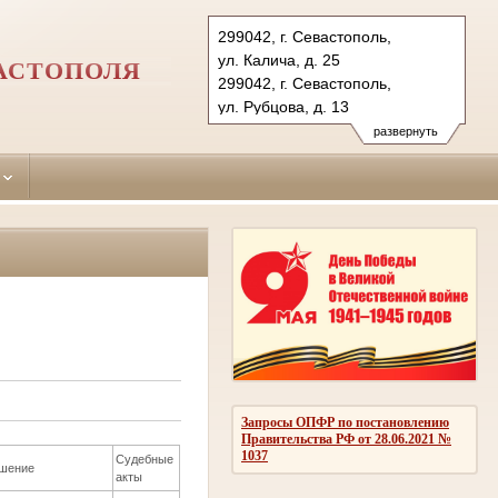
299042, г. Севастополь,
ул. Калича, д. 25
АСТОПОЛЯ
299042, г. Севастополь,
ул. Рубцова, д. 13
Тел.: (8692) 63-74-54
развернуть
balaklavskiy.sev@sudrf.ru
Запросы ОПФР по постановлению
Правительства РФ от 28.06.2021 №
1037
Судебные
шение
акты