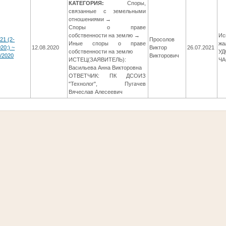
КАТЕГОРИЯ:
Споры,
связанные с земельными
отношениями →
Споры о праве
собственности на землю →
Ис
21 (2-
Просолов
Иные споры о праве
жа
20;) ~
12.08.2020
Виктор
26.07.2021
собственности на землю
УД
/2020
Викторович
ИСТЕЦ(ЗАЯВИТЕЛЬ):
Ч
Васильева Анна Викторовна
ОТВЕТЧИК: ПК ДСОИЗ
"Технолог", Пугачев
Вячеслав Алесеевич