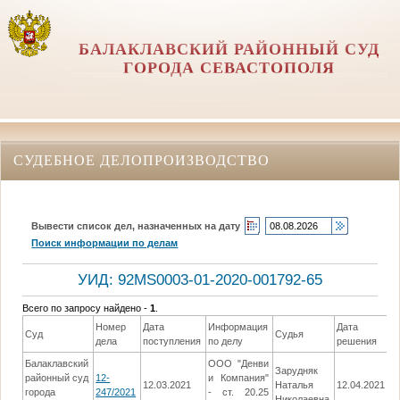
БАЛАКЛАВСКИЙ РАЙОННЫЙ СУД
ГОРОДА СЕВАСТОПОЛЯ
СУДЕБНОЕ ДЕЛОПРОИЗВОДСТВО
Вывести список дел, назначенных на дату
Поиск информации по делам
УИД: 92MS0003-01-2020-001792-65
Всего по запросу найдено -
1
.
Номер
Дата
Информация
Дата
Суд
Судья
Р
дела
поступления
по делу
решения
Балаклавский
ООО "Денви
Зарудняк
О
районный суд
12-
и Компания"
12.03.2021
Наталья
12.04.2021
п
города
247/2021
- ст. 20.25
Николаевна
п